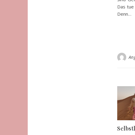
Das tue 
Denn…
An
Selbst