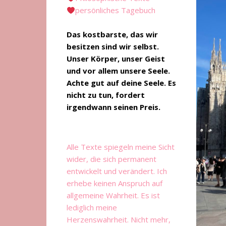
persönliches Tagebuch
Das kostbarste, das wir
besitzen sind wir selbst.
Unser Körper, unser Geist
und vor allem unsere Seele.
Achte gut auf deine Seele. Es
nicht zu tun, fordert
irgendwann seinen Preis.
Alle Texte spiegeln meine Sicht
wider, die sich permanent
entwickelt und verändert. Ich
erhebe keinen Anspruch auf
allgemeine Wahrheit. Es ist
lediglich meine
Herzenswahrheit. Nicht mehr,