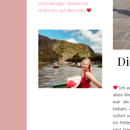
nicht weniger. Glaube mir
nichts-hör auf dein Herz
Di
“Ich w
alten We
war die 
bekam, a
sofort s
ich Fehl
sind Ged