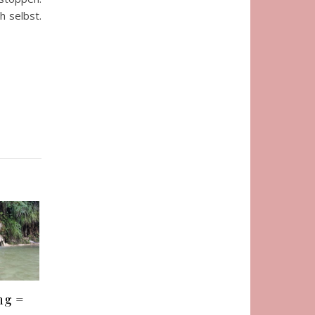
h selbst.
ng =