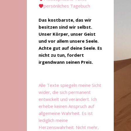
persönliches Tagebuch
Das kostbarste, das wir
besitzen sind wir selbst.
Unser Körper, unser Geist
und vor allem unsere Seele.
Achte gut auf deine Seele. Es
nicht zu tun, fordert
irgendwann seinen Preis.
Alle Texte spiegeln meine Sicht
wider, die sich permanent
entwickelt und verändert. Ich
erhebe keinen Anspruch auf
allgemeine Wahrheit. Es ist
lediglich meine
Herzenswahrheit. Nicht mehr,