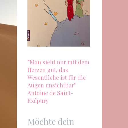
"
Man sieht nur mit dem
Herzen gut, das
Wesentliche ist für die
Augen unsichtbar"
Antoine de Saint-
Exépury
Möchte dein