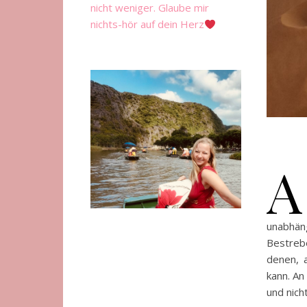
nicht weniger. Glaube mir
nichts-hör auf dein Herz
A
unabhäng
Bestrebe
denen, 
kann. An
und nich