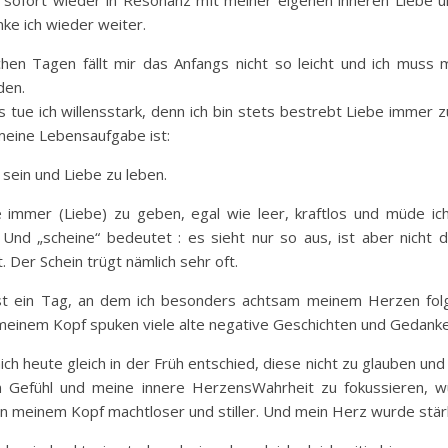
ke ich wieder weiter.
en Tagen fällt mir das Anfangs nicht so leicht und ich muss 
den.
 tue ich willensstark, denn ich bin stets bestrebt Liebe immer 
meine Lebensaufgabe ist:
 sein und Liebe zu leben.
 immer (Liebe) zu geben, egal wie leer, kraftlos und müde ic
 Und „scheine“ bedeutet : es sieht nur so aus, ist aber nicht d
. Der Schein trügt nämlich sehr oft.
st ein Tag, an dem ich besonders achtsam meinem Herzen folg
meinem Kopf spuken viele alte negative Geschichten und Gedank
mich heute gleich in der Früh entschied, diese nicht zu glauben und
n Gefühl und meine innere HerzensWahrheit zu fokussieren, w
n meinem Kopf machtloser und stiller. Und mein Herz wurde stär