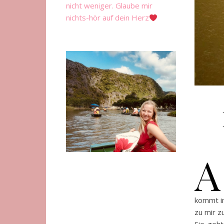
nicht weniger. Glaube mir
nichts-hör auf dein Herz
A
kommt im
zu mir z
Sie geht