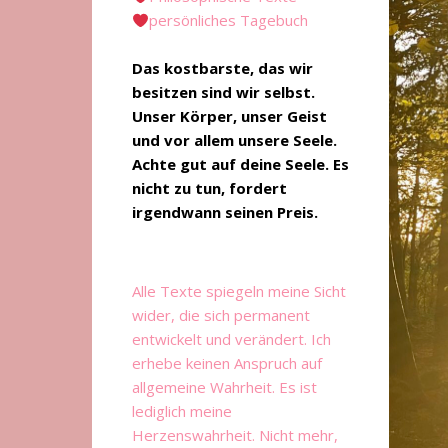
persönliches Tagebuch
Das kostbarste, das wir
besitzen sind wir selbst.
Unser Körper, unser Geist
und vor allem unsere Seele.
Achte gut auf deine Seele. Es
nicht zu tun, fordert
irgendwann seinen Preis.
Alle Texte spiegeln meine Sicht
wider, die sich permanent
entwickelt und verändert. Ich
erhebe keinen Anspruch auf
allgemeine Wahrheit. Es ist
lediglich meine
Herzenswahrheit. Nicht mehr,