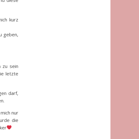
mich kurz
zu geben,
h zu sein
ie letzte
en darf,
en.
 mich nur
urde die
ker