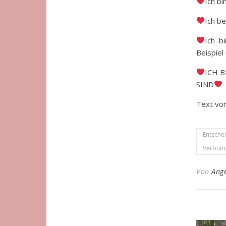
Ich bi
Ich be
Ich b
Beispie
ICH 
SIND
Text vo
Entsche
Verbun
Von
Ang