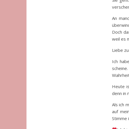
verschen
An manch
überwin
Doch das
weil es 
Liebe zu
Ich habe
scheine.
Wahrheit
Heute i
denn in 
Als ich 
auf mei
Stimme i