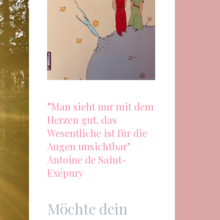
"
Man sieht nur mit dem
Herzen gut, das
Wesentliche ist für die
Augen unsichtbar"
Antoine de Saint-
Exépury
Möchte dein