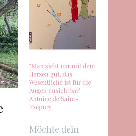
"
Man sieht nur mit dem
Herzen gut, das
Wesentliche ist für die
Augen unsichtbar"
Antoine de Saint-
e
Exépury
Möchte dein