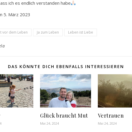
ass ich es endlich verstanden habe
m 5. März 2023
ht vor dem Leben
Ja zum Leben
Leben ist Liebe
ela
DAS KÖNNTE DICH EBENFALLS INTERESSIEREN
r
Glück braucht Mut
Vertrauen
4
Mai 24, 2024
Mai 24, 2024