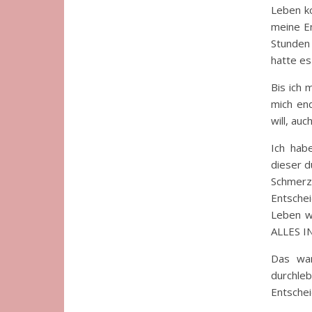
Leben ko
meine En
Stunden 
hatte es
Bis ich 
mich end
will, au
Ich hab
dieser d
Schmer
Entsche
Leben wa
ALLES IN
Das war
durchle
Entschei