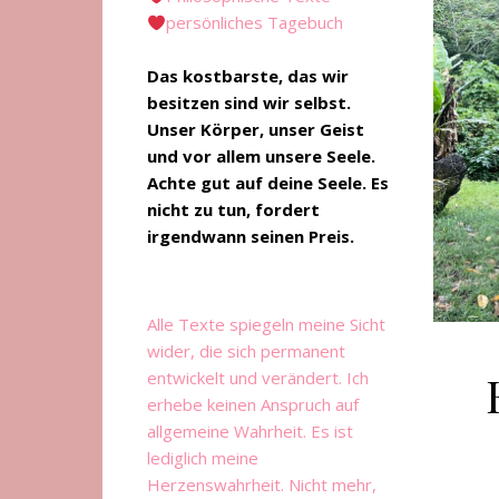
persönliches Tagebuch
Das kostbarste, das wir
besitzen sind wir selbst.
Unser Körper, unser Geist
und vor allem unsere Seele.
Achte gut auf deine Seele. Es
nicht zu tun, fordert
irgendwann seinen Preis.
Alle Texte spiegeln meine Sicht
wider, die sich permanent
entwickelt und verändert. Ich
erhebe keinen Anspruch auf
allgemeine Wahrheit. Es ist
lediglich meine
Herzenswahrheit. Nicht mehr,