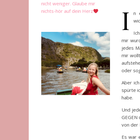
nicht weniger. Glaube mir
I
nichts-hör auf dein Herz
n 
wic
Ich
mir wurd
jedes Ma
mir woll
aufstehe
oder sog
Aber ich
spürte i
habe.
Und jede
GEGEN da
von der 
Es war e