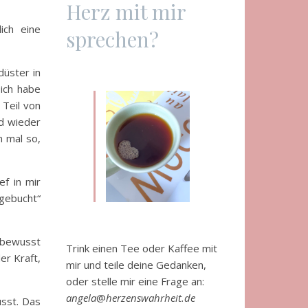
Herz mit mir
ich eine
sprechen?
düster in
 ich habe
 Teil von
nd wieder
m mal so,
ef in mir
„gebucht“
unbewusst
Trink einen Tee oder Kaffee mit
er Kraft,
mir und teile deine Gedanken,
oder stelle mir eine Frage an:
angela
@
herzenswahrheit.de
usst. Das