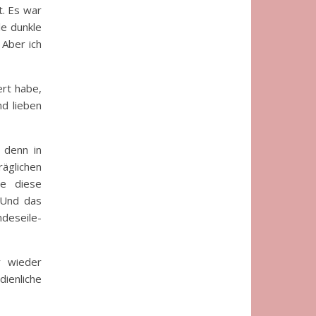
t. Es war
le dunkle
 Aber ich
ert habe,
nd lieben
 denn in
räglichen
e diese
 Und das
ndeseile-
r wieder
ienliche