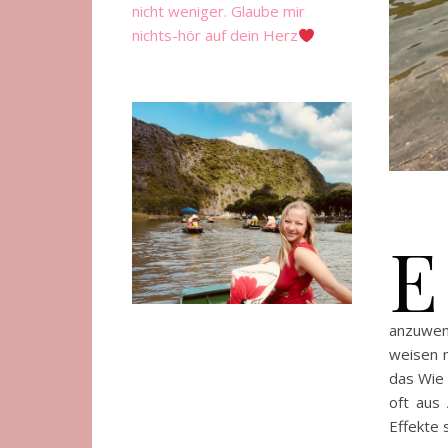
nicht weniger. Glaube mir
nichts-hör auf dein Herz
E
anzuwend
weisen m
das Wie 
oft aus 
Effekte 