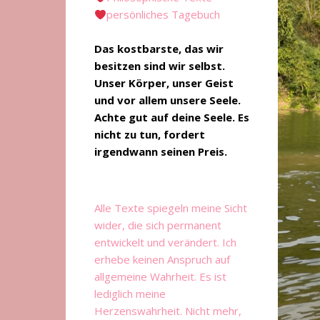
persönliches Tagebuch
Das kostbarste, das wir
besitzen sind wir selbst.
Unser Körper, unser Geist
und vor allem unsere Seele.
Achte gut auf deine Seele. Es
nicht zu tun, fordert
irgendwann seinen Preis.
Alle Texte spiegeln meine Sicht
wider, die sich permanent
entwickelt und verändert. Ich
erhebe keinen Anspruch auf
allgemeine Wahrheit. Es ist
lediglich meine
Herzenswahrheit. Nicht mehr,