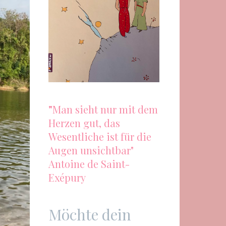
"
Man sieht nur mit dem
Herzen gut, das
Wesentliche ist für die
Augen unsichtbar"
Antoine de Saint-
Exépury
Möchte dein