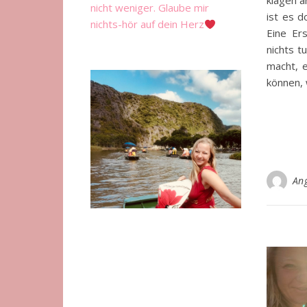
nicht weniger. Glaube mir
ist es d
nichts-hör auf dein Herz
Eine Er
nichts t
macht, 
können, 
An