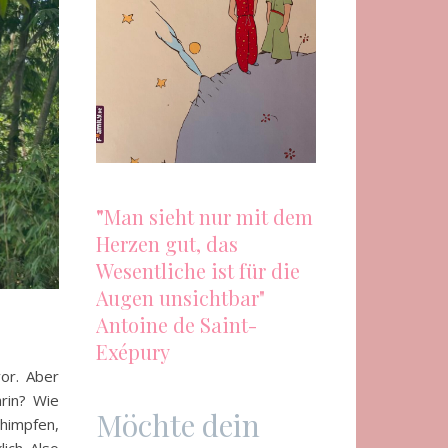
"
Man sieht nur mit dem
Herzen gut, das
Wesentliche ist für die
Augen unsichtbar"
Antoine de Saint-
Exépury
or. Aber
rin? Wie
Möchte dein
himpfen,
ich. Also