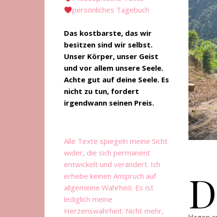
persönliches Tagebuch
Das kostbarste, das wir
besitzen sind wir selbst.
Unser Körper, unser Geist
und vor allem unsere Seele.
Achte gut auf deine Seele. Es
nicht zu tun, fordert
irgendwann seinen Preis.
Alle Texte spiegeln meine Sicht
wider, die sich permanent
entwickelt und verändert. Ich
D
erhebe keinen Anspruch auf
allgemeine Wahrheit. Es ist
lediglich meine
Herzenswahrheit. Nicht mehr,
klagen a