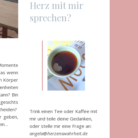
Herz mit mir
sprechen?
 Momente
Was wenn
en Körper
enheiten
kann? Bin
gesichts
cheiden?
Trink einen Tee oder Kaffee mit
r geben,
mir und teile deine Gedanken,
ein…
oder stelle mir eine Frage an:
angela
@
herzenswahrheit.de