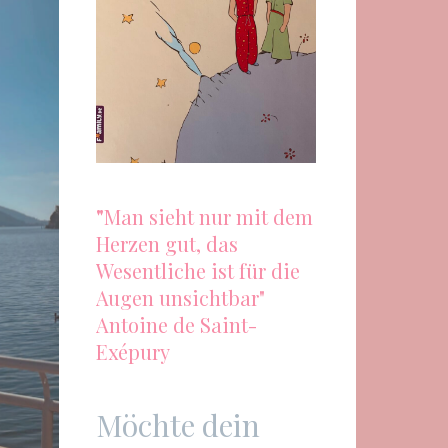
"
Man sieht nur mit dem
Herzen gut, das
Wesentliche ist für die
Augen unsichtbar"
Antoine de Saint-
Exépury
Möchte dein