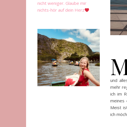
nicht weniger. Glaube mir
nichts-hör auf dein Herz
und all
mehr reg
ich im 
meines 
Meist i
ich möc