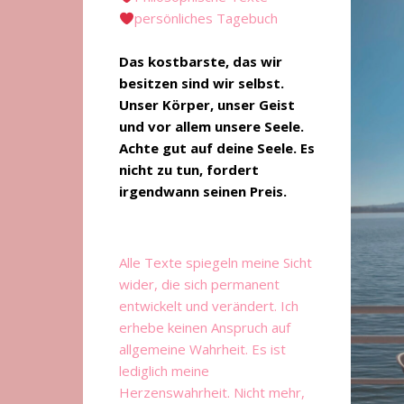
persönliches Tagebuch
Das kostbarste, das wir
besitzen sind wir selbst.
Unser Körper, unser Geist
und vor allem unsere Seele.
Achte gut auf deine Seele. Es
nicht zu tun, fordert
irgendwann seinen Preis.
Alle Texte spiegeln meine Sicht
wider, die sich permanent
entwickelt und verändert. Ich
erhebe keinen Anspruch auf
allgemeine Wahrheit. Es ist
lediglich meine
Herzenswahrheit. Nicht mehr,