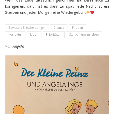
wenn das Ende tatsächlich gekommen ist. Dann noch zu
korrigieren, dafür ist es dann zu spät. Jede Nacht ist ein
Sterben und jeder Morgen eine Wiedergeburt
Bewusste Entscheidungen
Chance
Frieden
Korrektur
leben
Prioritäten
Sterben um zu leben
Von
Angela