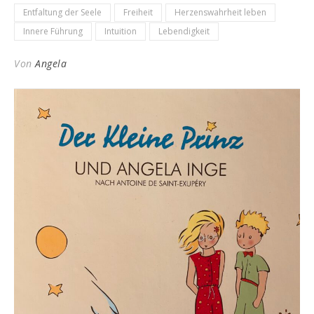
Entfaltung der Seele
Freiheit
Herzenswahrheit leben
Innere Führung
Intuition
Lebendigkeit
Von
Angela