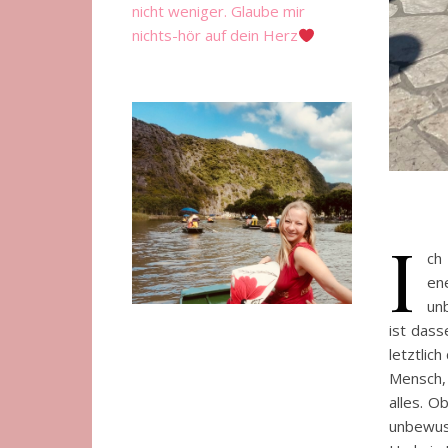
nicht weniger. Glaube mir
nichts-hör auf dein Herz
I
ch
en
un
ist dass
letztlich
Mensch, 
alles. O
unbewuss