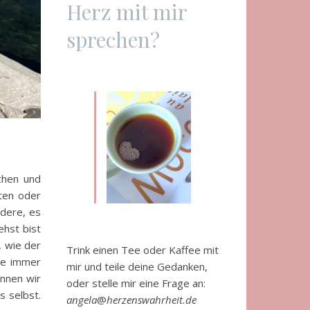
Herz mit mir
sprechen?
chen und
ten oder
ndere, es
ehst bist
n, wie der
Trink einen Tee oder Kaffee mit
lle immer
mir und teile deine Gedanken,
innen wir
oder stelle mir eine Frage an:
s selbst.
angela
@
herzenswahrheit.de