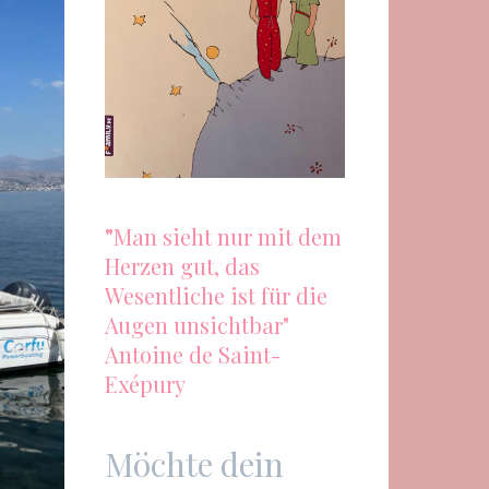
"
Man sieht nur mit dem
Herzen gut, das
Wesentliche ist für die
Augen unsichtbar"
Antoine de Saint-
Exépury
Möchte dein