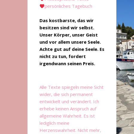
persönliches Tagebuch
Das kostbarste, das wir
besitzen sind wir selbst.
Unser Körper, unser Geist
und vor allem unsere Seele.
Achte gut auf deine Seele. Es
nicht zu tun, fordert
irgendwann seinen Preis.
Alle Texte spiegeln meine Sicht
wider, die sich permanent
entwickelt und verändert. Ich
erhebe keinen Anspruch auf
allgemeine Wahrheit. Es ist
lediglich meine
Herzenswahrheit. Nicht mehr,