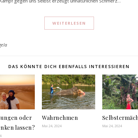
 Kampf gegen uns selbst erzeugt unnatürlichen Schmerz…
WEITERLESEN
gela
DAS KÖNNTE DICH EBENFALLS INTERESSIEREN
tungen oder
Wahrnehmen
Selbstermäc
Mai 24, 2024
Mai 24, 2024
nken lassen?
4