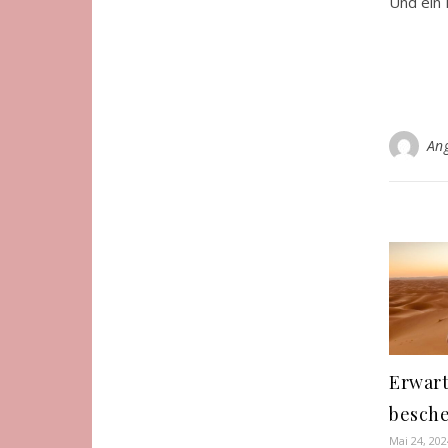
Und ein
An
Erwar
besche
Mai 24, 202