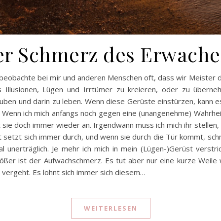
er Schmerz des Erwache
 beobachte bei mir und anderen Menschen oft, dass wir Meister d
s Illusionen, Lügen und Irrtümer zu kreieren, oder zu überne
auben und darin zu leben. Wenn diese Gerüste einstürzen, kann es
. Wenn ich mich anfangs noch gegen eine (unangenehme) Wahrhei
t sie doch immer wieder an. Irgendwann muss ich mich ihr stellen,
 setzt sich immer durch, und wenn sie durch die Tür kommt, sc
 unerträglich. Je mehr ich mich in mein (Lügen-)Gerüst verstri
ßer ist der Aufwachschmerz. Es tut aber nur eine kurze Weile
vergeht. Es lohnt sich immer sich diesem…
WEITERLESEN