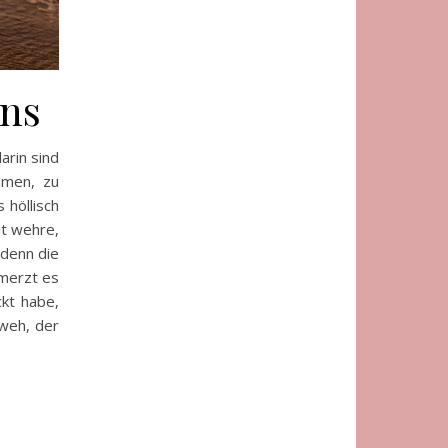
ns
arin sind
hmen, zu
 höllisch
t wehre,
 denn die
hmerzt es
ckt habe,
 weh, der