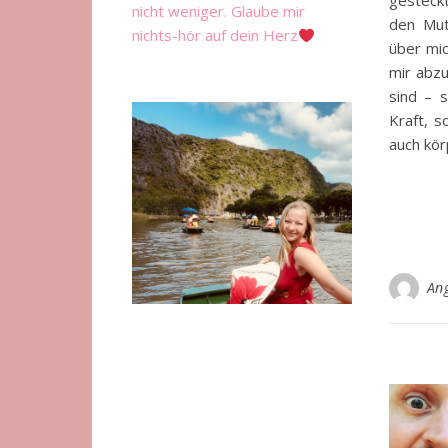
nicht weniger. Glaube mir
den Mut
nichts-hör auf dein Herz
über mic
mir abzu
sind – 
Kraft, s
auch kör
An