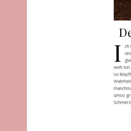
D
I
ch
un
gl
weh tun
so klopf
Wahrheit
manchmal
umso grö
Schmerz 