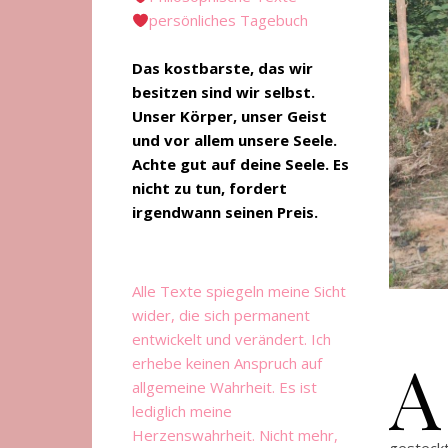
persönliches Tagebuch
Das kostbarste, das wir
besitzen sind wir selbst.
Unser Körper, unser Geist
und vor allem unsere Seele.
Achte gut auf deine Seele. Es
nicht zu tun, fordert
irgendwann seinen Preis.
Alle Texte spiegeln meine Sicht
wider, die sich permanent
entwickelt und verändert. Ich
A
erhebe keinen Anspruch auf
allgemeine Wahrheit. Es ist
lediglich meine
Herzenswahrheit. Nicht mehr,
gesteckt