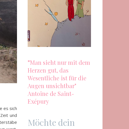
"
Man sieht nur mit dem
Herzen gut, das
Wesentliche ist für die
Augen unsichtbar"
Antoine de Saint-
Exépury
e es sich
Zeit und
Möchte dein
terstäbe
nun wert,